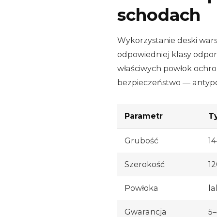
schodach
Wykorzystanie deski war
odpowiedniej klasy odpo
właściwych powłok ochro
bezpieczeństwo — antypoś
Parametr
T
Grubość
1
Szerokość
1
Powłoka
la
Gwarancja
5–