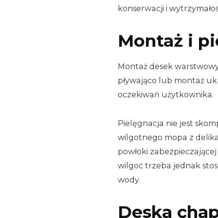
konserwacji i wytrzymał
Montaż i p
Montaż desek warstwowyc
pływająco lub montaż ukr
oczekiwań użytkownika.
Pielęgnacja nie jest sko
wilgotnego mopa z delik
powłoki zabezpieczające
wilgoć trzeba jednak sto
wody.
Deska chape