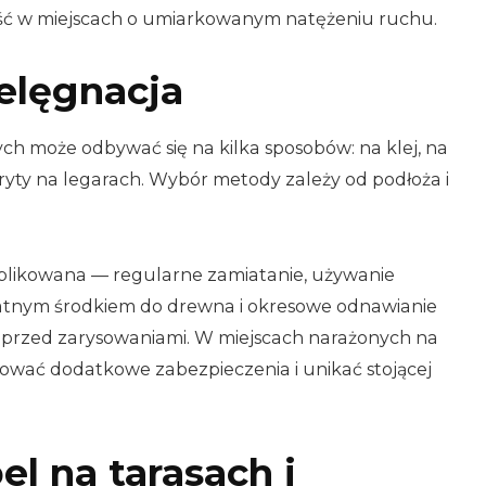
ość w miejscach o umiarkowanym natężeniu ruchu.
ielęgnacja
h może odbywać się na kilka sposobów: na klej, na
yty na legarach. Wybór metody zależy od podłoża i
mplikowana — regularne zamiatanie, używanie
atnym środkiem do drewna i okresowe odnawianie
j przed zarysowaniami. W miejscach narażonych na
sować dodatkowe zabezpieczenia i unikać stojącej
l na tarasach i