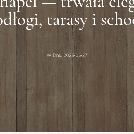
hapel — trwała eleg
dłogi, tarasy i sch
W Dniu
2026-06-27