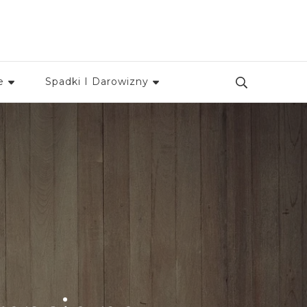
e
Spadki I Darowizny