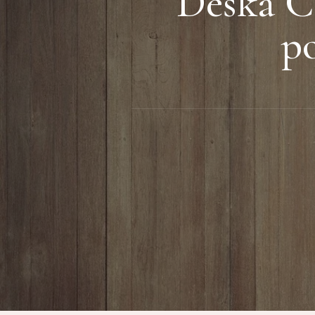
Deska C
po