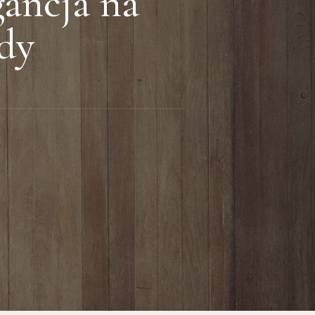
ancja na
ody