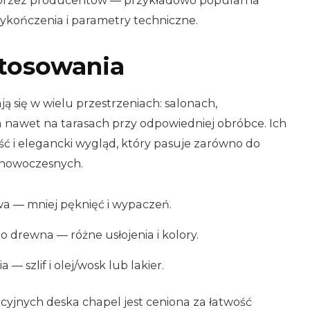
przez producentów — przykładowo popularna
kończenia i parametry techniczne.
stosowania
ą się w wielu przestrzeniach: salonach,
a nawet na tarasach przy odpowiedniej obróbce. Ich
ść i elegancki wygląd, który pasuje zarówno do
i nowoczesnych.
a — mniej pęknięć i wypaczeń.
 drewna — różne usłojenia i kolory.
— szlif i olej/wosk lub lakier.
yjnych deska chapel jest ceniona za łatwość