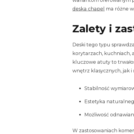
wariantom oferowanym 
deska chapel
ma różne wy
Zalety i za
Deski tego typu sprawdzaj
korytarzach, kuchniach, 
kluczowe atuty to trwało
wnętrz klasycznych, jak 
Stabilność wymiarow
Estetyka naturalnego
Możliwość odnawiania 
W zastosowaniach komerc