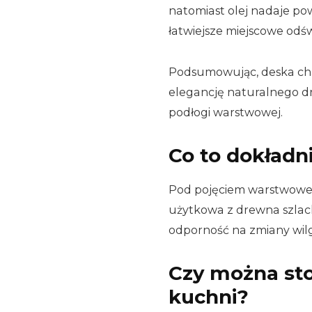
natomiast olej nadaje pow
łatwiejsze miejscowe odśw
Podsumowując, deska chap
elegancję naturalnego d
podłogi warstwowej.
Co to dokładn
Pod pojęciem warstwowej
użytkowa z drewna szlach
odporność na zmiany wilg
Czy można st
kuchni?