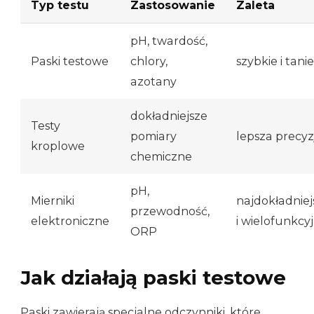
Typ testu
Zastosowanie
Zaleta
pH, twardość,
Paski testowe
chlory,
szybkie i tanie
azotany
dokładniejsze
Testy
pomiary
lepsza precyz
kroplowe
chemiczne
pH,
Mierniki
najdokładniej
przewodność,
elektroniczne
i wielofunkcy
ORP
Jak działają paski testowe
Paski zawierają specjalne odczynniki, które