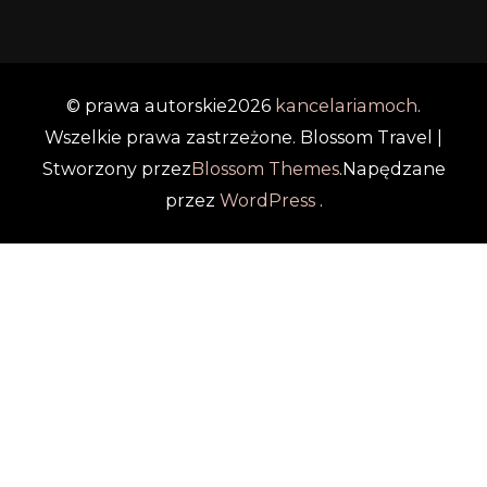
© prawa autorskie2026
kancelariamoch
.
Wszelkie prawa zastrzeżone.
Blossom Travel |
Stworzony przez
Blossom Themes
.Napędzane
przez
WordPress
.