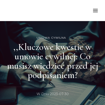
kancelariamoch
UMOWA CYWILNA
,,Kluczowe kwestie w
umowie cywilnej: Co
musisz wiedzieć przed jej
podpisaniem?
W Dniu
2023-07-30