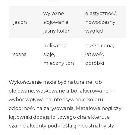
wyraźne
elastyczność,
jesion
słojowanie,
nowoczesny
jasny kolor
wygląd
delikatne
niższa cena,
sosna
słoje,
łatwość
mleczny ton
obróbki
Wykończenie może być naturalne lub
olejowane, woskowane albo lakierowane —
wybór wpływa na intensywność koloru i
odporność na zarysowania. Metalowe nogi czy
kątowniki dodają loftowego charakteru, a
czarne akcenty podkreślają industrialny styl.