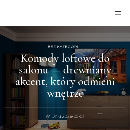
kancelariamoch
BEZ KATEGORII
Komody loftowe do
salonu — drewniany
akcent, który odmieni
wnętrze
W Dniu
2026-05-01