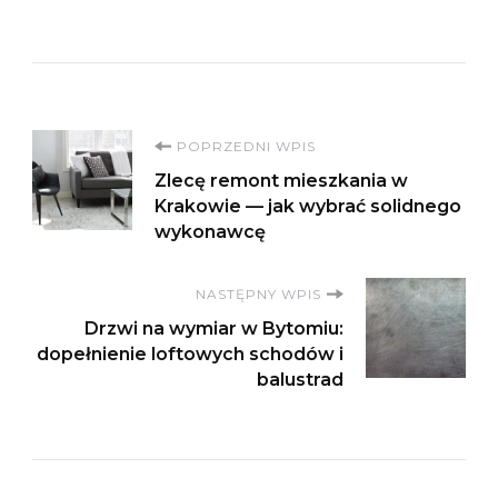
Nawigacja
POPRZEDNI WPIS
Zlecę remont mieszkania w
wpisu
Krakowie — jak wybrać solidnego
wykonawcę
NASTĘPNY WPIS
Drzwi na wymiar w Bytomiu:
dopełnienie loftowych schodów i
balustrad