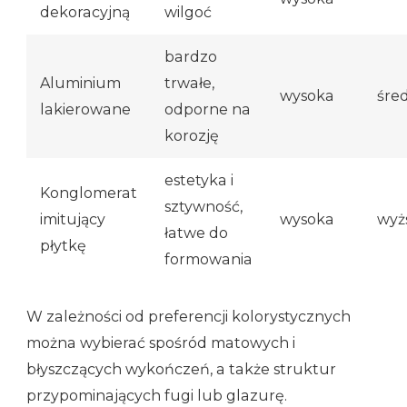
dekoracyjną
wilgoć
bardzo
Aluminium
trwałe,
wysoka
śre
lakierowane
odporne na
korozję
estetyka i
Konglomerat
sztywność,
imitujący
wysoka
wyż
łatwe do
płytkę
formowania
W zależności od preferencji kolorystycznych
można wybierać spośród matowych i
błyszczących wykończeń, a także struktur
przypominających fugi lub glazurę.