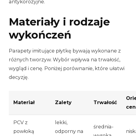
antykorozyjne.
Materiały i rodzaje
wykończeń
Parapety imitujące płytkę bywają wykonane z
różnych tworzyw. Wybór wpływa na trwałość,
wygląd i cenę. Poniżej porównanie, które ułatwi
decyzję.
Ori
Materiał
Zalety
Trwałość
cen
PCV z
lekki,
średnia-
powłoką
odporny na
nisk
wysoka