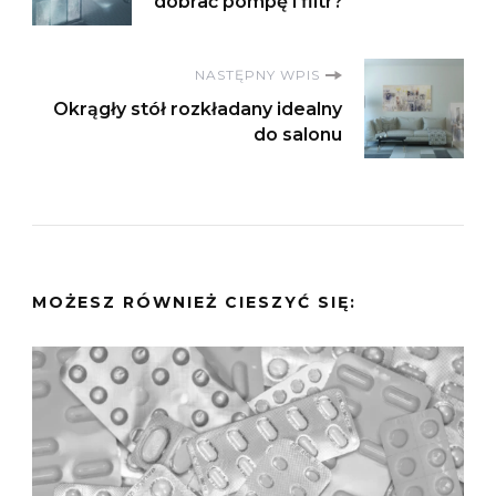
wpisu
dobrać pompę i filtr?
NASTĘPNY WPIS
Okrągły stół rozkładany idealny
do salonu
MOŻESZ RÓWNIEŻ CIESZYĆ SIĘ: