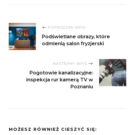
Nawigacja
POPRZEDNI WPIS
Podświetlane obrazy, które
wpisu
odmienią salon fryzjerski
NASTĘPNY WPIS
Pogotowie kanalizacyjne:
inspekcja rur kamerą TV w
Poznaniu
MOŻESZ RÓWNIEŻ CIESZYĆ SIĘ: