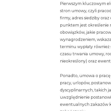
Pierwszym kluczowym el
stron umowy, czyli praco
firmy, adres siedziby or
punktem jest określenie 
obowiązków, jakie pracow
wynagrodzeniem, wskaza
terminu wypłaty również 
czasu trwania umowy, rod
nieokreślony) oraz ewe
Ponadto, umowa o pracę
pracy, urlopów, postanow
dyscyplinarnych, takich j
uwzględnienie postanowie
ewentualnych zakazów ko