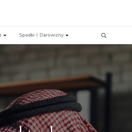
e
Spadki I Darowizny