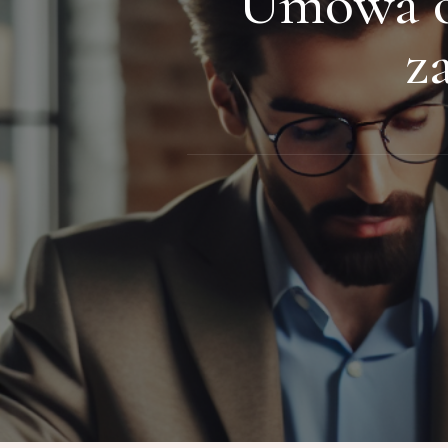
Umowa o
z