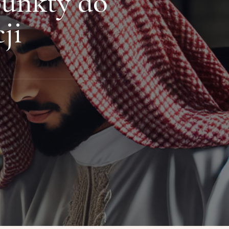
unkty do
ji