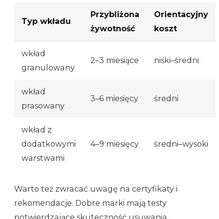
Przybliżona
Orientacyjny
Typ wkładu
żywotność
koszt
wkład
2–3 miesiące
niski–średni
granulowany
wkład
3–6 miesięcy
średni
prasowany
wkład z
dodatkowymi
4–9 miesięcy
średni–wysoki
warstwami
Warto też zwracać uwagę na certyfikaty i
rekomendacje. Dobre marki mają testy
potwierdzające skuteczność usuwania