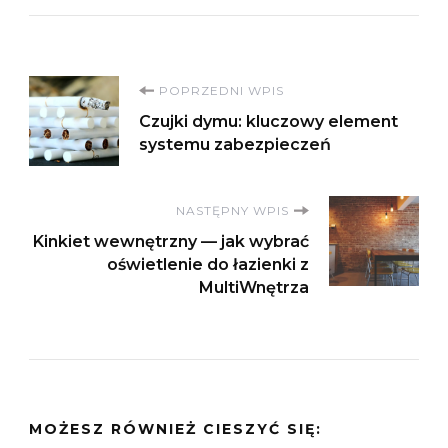
Nawigacja
POPRZEDNI WPIS
Czujki dymu: kluczowy element
wpisu
systemu zabezpieczeń
NASTĘPNY WPIS
Kinkiet wewnętrzny — jak wybrać
oświetlenie do łazienki z
MultiWnętrza
MOŻESZ RÓWNIEŻ CIESZYĆ SIĘ: