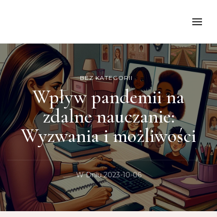
kancelariamoch
BEZ KATEGORII
Wpływ pandemii na
zdalne nauczanie:
Wyzwania i możliwości
W Dniu
2023-10-06