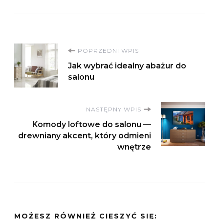
Nawigacja
POPRZEDNI WPIS
Jak wybrać idealny abażur do
wpisu
salonu
NASTĘPNY WPIS
Komody loftowe do salonu —
drewniany akcent, który odmieni
wnętrze
MOŻESZ RÓWNIEŻ CIESZYĆ SIĘ: